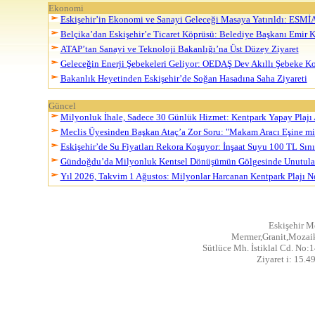
Ekonomi
Eskişehir’in Ekonomi ve Sanayi Geleceği Masaya Yatırıldı: ESM
Belçika’dan Eskişehir’e Ticaret Köprüsü: Belediye Başkanı Emir K
ATAP’tan Sanayi ve Teknoloji Bakanlığı’na Üst Düzey Ziyaret
Geleceğin Enerji Şebekeleri Geliyor: OEDAŞ Dev Akıllı Şebeke 
Bakanlık Heyetinden Eskişehir’de Soğan Hasadına Saha Ziyareti
Güncel
Milyonluk İhale, Sadece 30 Günlük Hizmet: Kentpark Yapay Plajı 
Meclis Üyesinden Başkan Ataç’a Zor Soru: "Makam Aracı Eşine mi 
Eskişehir’de Su Fiyatları Rekora Koşuyor: İnşaat Suyu 100 TL Sınır
Gündoğdu’da Milyonluk Kentsel Dönüşümün Gölgesinde Unutula
Yıl 2026, Takvim 1 Ağustos: Milyonlar Harcanan Kentpark Plajı 
Eskişehir M
Mermer,Granit,Mozaik
Sütlüce Mh. İstiklal Cd. No:1
Ziyaret i: 15.4