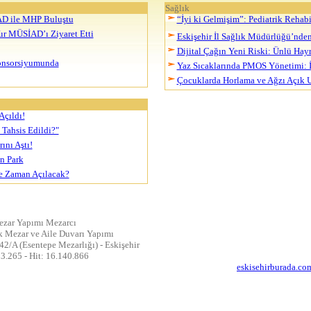
Sağlık
İAD ile MHP Buluştu
“İyi ki Gelmişim”: Pediatrik Reha
ır MÜSİAD’ı Ziyaret Etti
Eskişehir İl Sağlık Müdürlüğü’nde
Dijital Çağın Yeni Riski: Ünlü Hayra
Konsorsiyumunda
Yaz Sıcaklarında PMOS Yönetimi: İ
Çocuklarda Horlama ve Ağzı Açık Uy
Açıldı!
Tahsis Edildi?"
ını Aştı!
n Park
Ne Zaman Açılacak?
ezar Yapımı Mezarcı
 Mezar ve Aile Duvarı Yapımı
42/A (Esentepe Mezarlığı) - Eskişehir
93.265 - Hit: 16.140.866
eskisehirburada.co