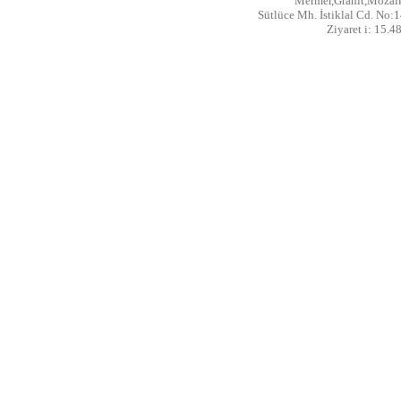
Mermer,Granit,Mozaik
Sütlüce Mh. İstiklal Cd. No:1
Ziyaret i: 15.4