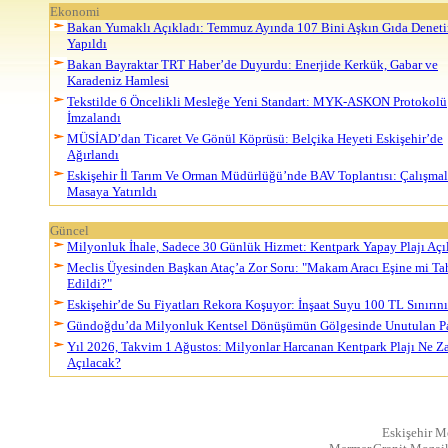
Ekonomi
Bakan Yumaklı Açıkladı: Temmuz Ayında 107 Bini Aşkın Gıda Denet
Yapıldı
Bakan Bayraktar TRT Haber’de Duyurdu: Enerjide Kerkük, Gabar ve
Karadeniz Hamlesi
Tekstilde 6 Öncelikli Mesleğe Yeni Standart: MYK-ASKON Protokolü
İmzalandı
MÜSİAD’dan Ticaret Ve Gönül Köprüsü: Belçika Heyeti Eskişehir’de
Ağırlandı
Eskişehir İl Tarım Ve Orman Müdürlüğü’nde BAV Toplantısı: Çalışmal
Masaya Yatırıldı
Güncel
Milyonluk İhale, Sadece 30 Günlük Hizmet: Kentpark Yapay Plajı Açıl
Meclis Üyesinden Başkan Ataç’a Zor Soru: "Makam Aracı Eşine mi Ta
Edildi?"
Eskişehir’de Su Fiyatları Rekora Koşuyor: İnşaat Suyu 100 TL Sınırını
Gündoğdu’da Milyonluk Kentsel Dönüşümün Gölgesinde Unutulan P
Yıl 2026, Takvim 1 Ağustos: Milyonlar Harcanan Kentpark Plajı Ne 
Açılacak?
Eskişehir M