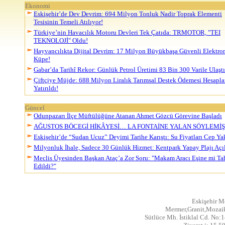
Ekonomi
Eskişehir’de Dev Devrim: 694 Milyon Tonluk Nadir Toprak Elementi
Tesisinin Temeli Atılıyor!
Türkiye’nin Havacılık Motoru Devleri Tek Çatıda: TRMOTOR, "TEI
TEKNOLOJİ" Oldu!
Hayvancılıkta Dijital Devrim: 17 Milyon Büyükbaşa Güvenli Elektro
Küpe!
Gabar’da Tarihî Rekor: Günlük Petrol Üretimi 83 Bin 300 Varile Ulaştı
Çiftçiye Müjde: 688 Milyon Liralık Tarımsal Destek Ödemesi Hesapla
Yatırıldı!
Güncel
Odunpazarı İlçe Müftülüğüne Atanan Ahmet Gözcü Görevine Başladı
AĞUSTOS BÖCEGİ HİKÂYESİ… LA FONTAİNE YALAN SÖYLEMİŞ
Eskişehir’de “Sudan Ucuz” Deyimi Tarihe Karıştı: Su Fiyatları Cep Ya
Milyonluk İhale, Sadece 30 Günlük Hizmet: Kentpark Yapay Plajı Açıl
Meclis Üyesinden Başkan Ataç’a Zor Soru: "Makam Aracı Eşine mi Ta
Edildi?"
Eskişehir M
Mermer,Granit,Mozaik
Sütlüce Mh. İstiklal Cd. No:1