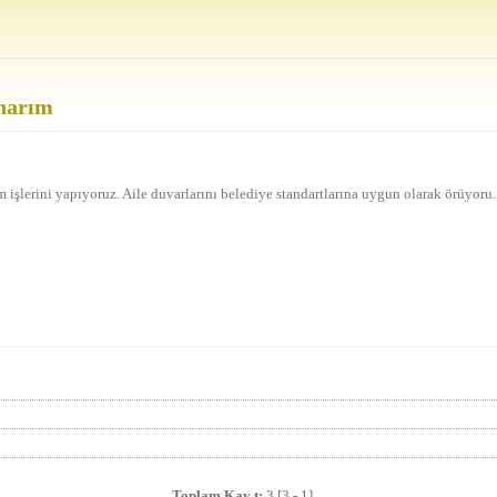
Onarım
 işlerini yapıyoruz. Aile duvarlarını belediye standartlarına uygun olarak örüyoru.
Toplam Kay t:
3 [3 - 1]